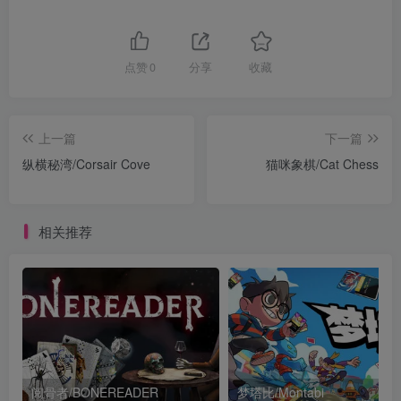
点赞
0
分享
收藏
上一篇
下一篇
纵横秘湾/Corsair Cove
猫咪象棋/Cat Chess
相关推荐
阅骨者/BONEREADER
梦塔比/Montabi