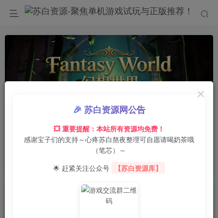
🎉 苏白资源网公告
00:00
/
0:00
speed
💥 重要提醒：本站所有资源均免费！
感谢宝子们的支持～心疼苏白熬夜整理可自愿请喝奶茶哦
首页
电脑游戏
策略战棋
正文
0
11
0
（笔芯）～
幻想世界/Fantasy World
🌟 赶紧关注公众号
【苏白资源库】
苏白
关注
8月1日 17:09更新