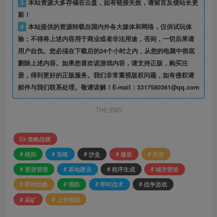
3
本站资源大多存储在云盘，如有链接失效，请留言反馈站长更
新！
4
本站提供的资源转载自国内外各大媒体和网络，仅供试玩体
验；不得将上述内容用于商业或者非法用途，否则，一切后果请
用户自负。您必须在下载后的24个小时之内，从您的电脑中彻底
删除上述内容。如果您喜欢该游戏内容，请支持正版，购买注
册，得到更好的正版服务。我们非常重视版权问题，如有侵权请
邮件与我们联系处理。敬请谅解！E-mail：3317580361@qq.com
THE END
策略战棋
# 模拟
# 策略
# 沙盒
# 建造
# 生存
# 资源管理
# 基地建设
# 程序生成
# 城市营造
# 即时战略
# 塔防
# 即时战术
# 战争游戏
# 采矿
# 上帝模拟