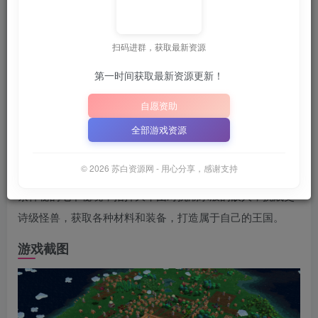
📦
下载地址空文件为
正在上传中
，请稍后再查看 ~
（纯大写字母）
｜
扫码进群，获取最新资源
📋 点击复制密码
XDGAME
WWW.XDGAME.COM
第一时间获取最新资源更新！
SBZY
自愿资助
游戏介绍
全部游戏资源
这是一款大地图建造模拟加肉鸽类游戏，在游戏中，你将从
© 2026 苏白资源网 - 用心分享，感谢支持
零开始建立文明，招募英雄，带领族群成员们开拓荒野，探
索神秘的地下秘境，指挥大军团对抗潮水般的敌人，挑战史
诗级怪兽，获取各种材料和装备，打造属于自己的王国。
游戏截图