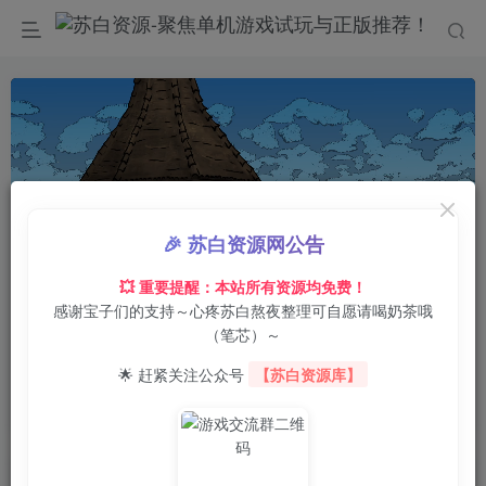
🎉 苏白资源网公告
💥 重要提醒：本站所有资源均免费！
感谢宝子们的支持～心疼苏白熬夜整理可自愿请喝奶茶哦
00:00
/
01:29
speed
（笔芯）～
首页
电脑游戏
动作冒险
正文
0
10
0
🌟 赶紧关注公众号
【苏白资源库】
酒与剑之歌/Ritter & Rotwein
苏白