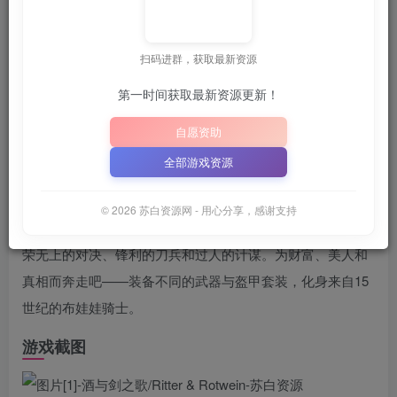
关注
8月2日 15:49更新
扫码进群，获取最新资源
新资源
解压密码：
“XDGAME”
“WWW.XDGAME.COM
或
第一时间获取最新资源更新！
📋 点击复制密码
XDGAME
WWW.XDGAME.COM
自愿资助
SBZY
全部游戏资源
游戏介绍
© 2026 苏白资源网 - 用心分享，感谢支持
往昔如酒色深红。几位骑士将过去细细忆起，故事里满是光
荣无上的对决、锋利的刀兵和过人的计谋。为财富、美人和
真相而奔走吧——装备不同的武器与盔甲套装，化身来自15
世纪的布娃娃骑士。
游戏截图