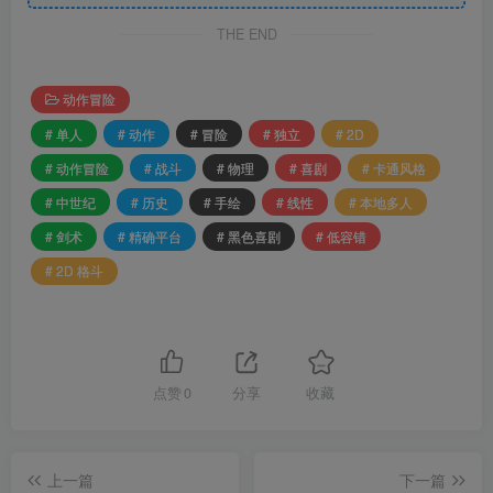
THE END
动作冒险
# 单人
# 动作
# 冒险
# 独立
# 2D
# 动作冒险
# 战斗
# 物理
# 喜剧
# 卡通风格
# 中世纪
# 历史
# 手绘
# 线性
# 本地多人
# 剑术
# 精确平台
# 黑色喜剧
# 低容错
# 2D 格斗
点赞
0
分享
收藏
上一篇
下一篇