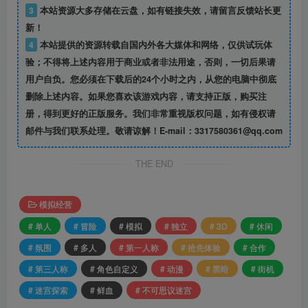
3
本站资源大多存储在云盘，如有链接失效，请留言反馈站长更
新！
4
本站提供的资源转载自国内外各大媒体和网络，仅供试玩体
验；不得将上述内容用于商业或者非法用途，否则，一切后果请
用户自负。您必须在下载后的24个小时之内，从您的电脑中彻底
删除上述内容。如果您喜欢该游戏内容，请支持正版，购买注
册，得到更好的正版服务。我们非常重视版权问题，如有侵权请
邮件与我们联系处理。敬请谅解！E-mail：3317580361@qq.com
THE END
模拟经营
# 单人
# 冒险
# 模拟
# 独立
# 3D
# 休闲
# 氛围
# 多人
# 第一人称
# 抢先体验
# 合作
# 第三人称
# 角色自定义
# 动漫
# 黑暗
# 街机
# 迷宫探索
# 鲜血
# 不可思议迷宫