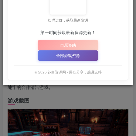
关注
6月25日 02:07发布
扫码进群，获取最新资源
本站，方便获取最新资源
解压密码：
“XDGAME”
“
或
第一时间获取最新资源更新！
📋 点击复制密码
XDGAME
WWW.XDGAME.COM
自愿资助
SBZY
全部游戏资源
游戏介绍
© 2026 苏白资源网 - 用心分享，感谢支持
在下一批冒险者再次进入地牢之前，你需要清理和重新布置
地牢的合作清洁游戏。
游戏截图