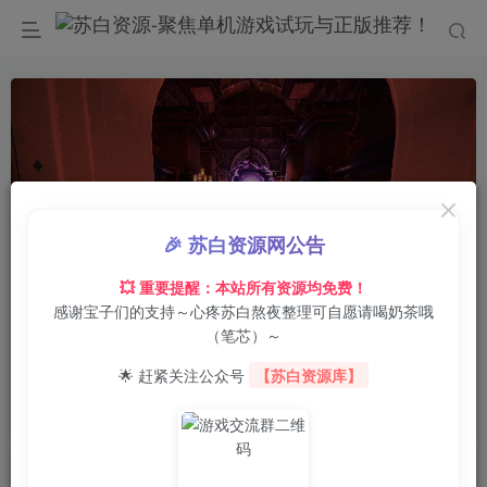
🎉 苏白资源网公告
💥 重要提醒：本站所有资源均免费！
感谢宝子们的支持～心疼苏白熬夜整理可自愿请喝奶茶哦
00:00
/
01:05
speed
（笔芯）～
首页
电脑游戏
模拟经营
正文
0
2
0
🌟 赶紧关注公众号
【苏白资源库】
哥布林女仆大扫除/Goblin Cleanup
苏白