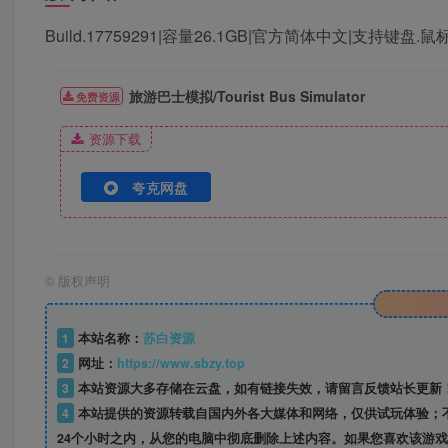
Build.17759291|容量26.1GB|官方简体中文|支持键盘.鼠
旅游巴士模拟/Tourist Bus Simulator
免费资源
资源下载
夸克网盘
©
版权声明
1
本站名称：
苏白资源
2
网址：
https://www.sbzy.top
3
本站资源大多存储在云盘，如有链接失效，请留言反馈站长更新
4
本站提供的资源转载自国内外各大媒体和网络，仅供试玩体验；
24个小时之内，从您的电脑中彻底删除上述内容。如果您喜欢该游