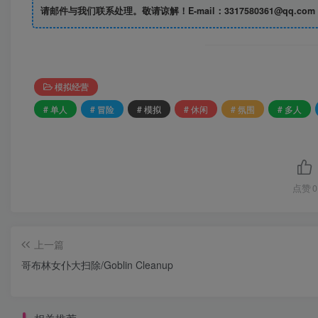
请邮件与我们联系处理。敬请谅解！E-mail：3317580361@qq.com
模拟经营
# 单人
# 冒险
# 模拟
# 休闲
# 氛围
# 多人
点赞
0
上一篇
哥布林女仆大扫除/Goblin Cleanup