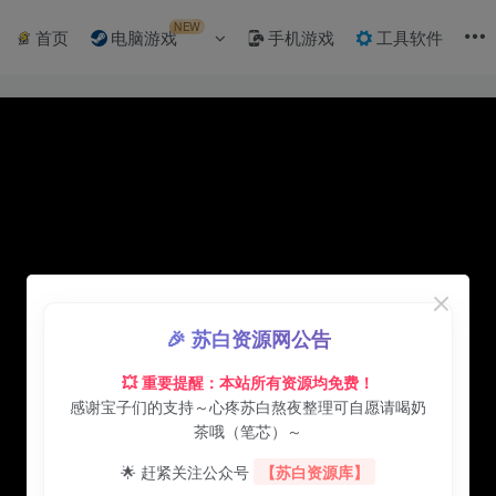
NEW
首页
电脑游戏
手机游戏
工具软件
🎉 苏白资源网公告
💥 重要提醒：本站所有资源均免费！
感谢宝子们的支持～心疼苏白熬夜整理可自愿请喝奶
茶哦（笔芯）～
🌟 赶紧关注公众号
【苏白资源库】