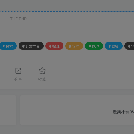
THE END
# 探索
# 开放世界
# 拟真
# 管理
# 物理
# 驾驶
#
分享
收藏
魔药小铺/Wit