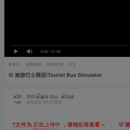
0:00
/
01:00
首页
电脑游戏
模拟经营
正文
旅游巴士模拟/Tourist Bus Simulator
苏白
6月25日 02:07发布
文件为
正在上传中
，请稍后再查看 ~
💡
建议收藏
｜