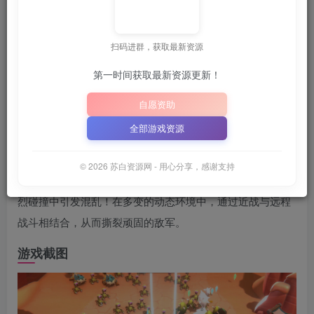
关注
6月25日 02:10发布
扫码进群，获取最新资源
建议收藏本站，方便获取最新资源
解压密码：
“XDGAME”
第一时间获取最新资源更新！
📋 点击复制密码
XDGAME
WWW.XDGAME.COM
自愿资助
SBZY
全部游戏资源
游戏介绍
© 2026 苏白资源网 - 用心分享，感谢支持
1-4名玩家相互合作，在激动人心的生存和动作类Roguelite激
烈碰撞中引发混乱！在多变的动态环境中，通过近战与远程
战斗相结合，从而撕裂顽固的敌军。
游戏截图