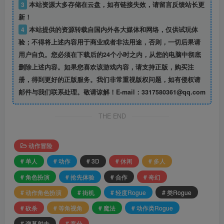
3
本站资源大多存储在云盘，如有链接失效，请留言反馈站长更
新！
4
本站提供的资源转载自国内外各大媒体和网络，仅供试玩体
验；不得将上述内容用于商业或者非法用途，否则，一切后果请
用户自负。您必须在下载后的24个小时之内，从您的电脑中彻底
删除上述内容。如果您喜欢该游戏内容，请支持正版，购买注
册，得到更好的正版服务。我们非常重视版权问题，如有侵权请
邮件与我们联系处理。敬请谅解！E-mail：3317580361@qq.com
THE END
动作冒险
# 单人
# 动作
# 3D
# 休闲
# 多人
# 角色扮演
# 抢先体验
# 合作
# 奇幻
# 动作角色扮演
# 街机
# 轻度Rogue
# 类Rogue
# 砍杀
# 等角视角
# 魔法
# 动作类Rogue
# 弹幕射击
# 竞分