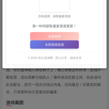
关注
6月25日 02:11发布
扫码进群，获取最新资源
💡
建议收藏本站，方便获取最新资源
解压密码：
“XDGAME
第一时间获取最新资源更新！
📋 点击复制密码
XDGAME
WWW.XDGAME.COM
自愿资助
SBZY
全部游戏资源
游戏介绍
© 2026 苏白资源网 - 用心分享，感谢支持
《剪那根线!》是一款结合了炸弹与谎言的四人联机智斗游
戏。你们被神秘人绑在椅子上，胸口绑着定时炸弹，必须不
断投票，选出剪断引线的人！爆炸就在眨眼之间，你必须与
队友配合，想尽一切办法找出内鬼，活到最后！试着笑到最
后，只有那样你才是最后的赢家。
游戏截图