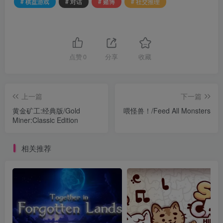
# 棋盘游戏
# 对话
# 赌博
# 社交推理
点赞
0
分享
收藏
上一篇
下一篇
黄金矿工:经典版/Gold
喂怪兽！/Feed All Monsters
Miner:Classic Edition
相关推荐