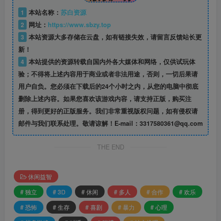
1
本站名称：
苏白资源
2
网址：
https://www.sbzy.top
3
本站资源大多存储在云盘，如有链接失效，请留言反馈站长更
新！
4
本站提供的资源转载自国内外各大媒体和网络，仅供试玩体
验；不得将上述内容用于商业或者非法用途，否则，一切后果请
用户自负。您必须在下载后的24个小时之内，从您的电脑中彻底
删除上述内容。如果您喜欢该游戏内容，请支持正版，购买注
册，得到更好的正版服务。我们非常重视版权问题，如有侵权请
邮件与我们联系处理。敬请谅解！E-mail：3317580361@qq.com
THE END
休闲益智
# 独立
# 3D
# 休闲
# 多人
# 合作
# 欢乐
# 恐怖
# 生存
# 喜剧
# 暴力
# 心理