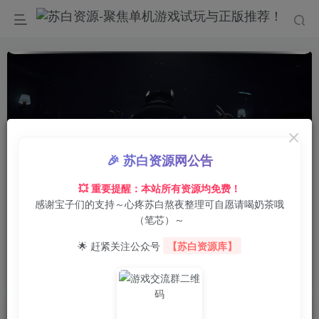
🎉 苏白资源网公告
💥 重要提醒：本站所有资源均免费！
感谢宝子们的支持～心疼苏白熬夜整理可自愿请喝奶茶哦
00:00
/
00:20
speed
（笔芯）～
首页
电脑游戏
休闲益智
正文
0
1
0
🌟 赶紧关注公众号
【苏白资源库】
剪那根线!/Cut That Wire
苏白