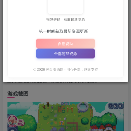
再查看 ~
💡
建议收藏本站，方便获取最新资源
解压密码
｜
扫码进群，获取最新资源
📋 点击复制密码
XDGAME
WWW.XDGAME.COM
第一时间获取最新资源更新！
SBZY
自愿资助
游戏介绍
全部游戏资源
Feed All Monsters是一款可爱舒适的线条谜题游戏。协助一
© 2026 苏白资源网 - 用心分享，感谢支持
组送餐工人实现给所有小怪物带来美味食物的愿望。为每个
工人找到最优的路径，以使所有怪物得到饱食。
游戏截图