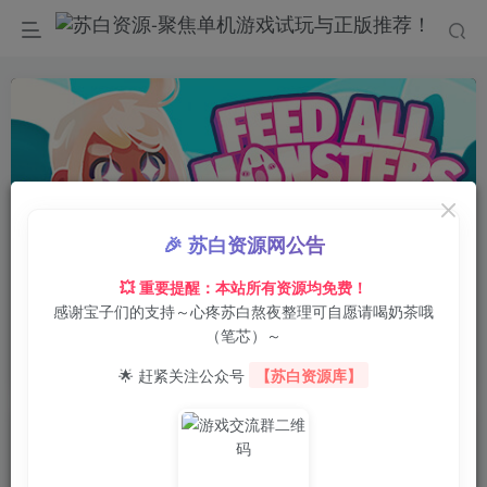
🎉 苏白资源网公告
00:00
/
0:00
speed
💥 重要提醒：本站所有资源均免费！
感谢宝子们的支持～心疼苏白熬夜整理可自愿请喝奶茶哦
首页
电脑游戏
休闲益智
正文
0
1
0
（笔芯）～
喂怪兽！/Feed All Monsters
🌟 赶紧关注公众号
【苏白资源库】
苏白
关注
6月25日 02:11发布