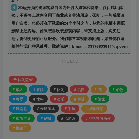
4
本站提供的资源转载自国内外各大媒体和网络，仅供试玩体
验；不得将上述内容用于商业或者非法用途，否则，一切后果请
用户自负。您必须在下载后的24个小时之内，从您的电脑中彻底
删除上述内容。如果您喜欢该游戏内容，请支持正版，购买注
册，得到更好的正版服务。我们非常重视版权问题，如有侵权请
邮件与我们联系处理。敬请谅解！E-mail：3317580361@qq.com
THE END
休闲益智
# 单人
# 冒险
# 休闲
# 氛围
# 2D
# 彩色
# 可爱
# 放松
# 欢乐
# 解谜
# 阖家
# 风格化
# 卡通风格
# 手绘
# 温馨惬意
# 极简主义
# 逻辑
# 治愈系
# 网格导向动作
# 推箱子