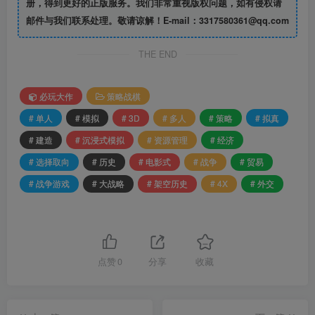
册，得到更好的正版服务。我们非常重视版权问题，如有侵权请
邮件与我们联系处理。敬请谅解！E-mail：3317580361@qq.com
THE END
必玩大作
策略战棋
# 单人
# 模拟
# 3D
# 多人
# 策略
# 拟真
# 建造
# 沉浸式模拟
# 资源管理
# 经济
# 选择取向
# 历史
# 电影式
# 战争
# 贸易
# 战争游戏
# 大战略
# 架空历史
# 4X
# 外交
点赞
0
分享
收藏