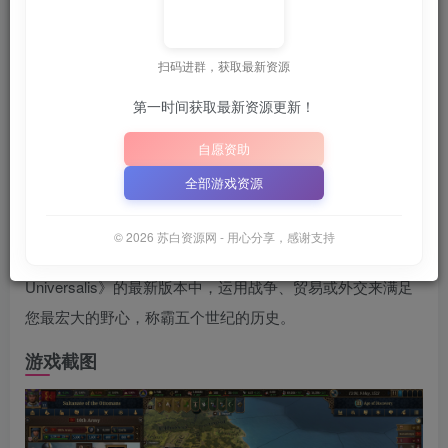
关注
7月22日 16:56更新
扫码进群，获取最新资源
💡
建议收藏本站，方便获取最新资源
解压密码：
“XDGAM
｜
第一时间获取最新资源更新！
📋 点击复制密码
XDGAME
WWW.XDGAME.COM
自愿资助
SBZY
全部游戏资源
游戏介绍
© 2026 苏白资源网 - 用心分享，感谢支持
在 Paradox Interactive 旗舰级历史大型战略游戏《Europa
Universalis》的最新版本中，运用战争、贸易或外交来满足
您最宏大的野心，称霸五个世纪的历史。
游戏截图