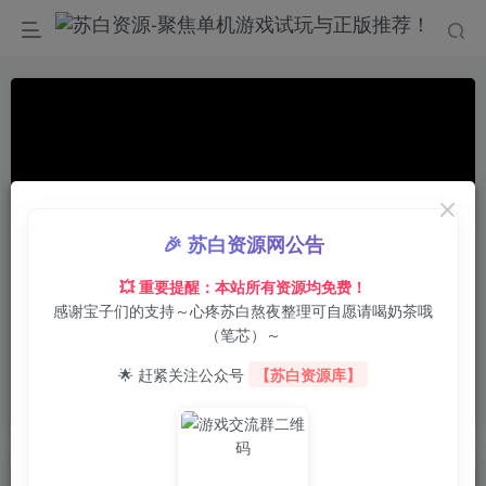
🎉 苏白资源网公告
💥 重要提醒：本站所有资源均免费！
感谢宝子们的支持～心疼苏白熬夜整理可自愿请喝奶茶哦
00:00
/
02:00
speed
（笔芯）～
首页
电脑游戏
策略战棋
正文
0
33
0
🌟 赶紧关注公众号
【苏白资源库】
欧陆风云5/Europa Universalis V
苏白