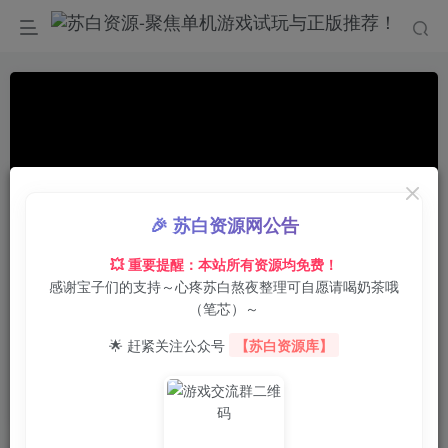
🎉 苏白资源网公告
💥 重要提醒：本站所有资源均免费！
感谢宝子们的支持～心疼苏白熬夜整理可自愿请喝奶茶哦
0:00
/
00:46
speed
（笔芯）～
首页
电脑游戏
动作冒险
正文
0
4
0
🌟 赶紧关注公众号
【苏白资源库】
时律齿轮：时间守护者/Chrono Gear: Warden
of Time