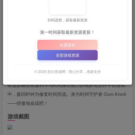
苏白
关注
6月25日 02:12发布
扫码进群，获取最新资源
第一时间获取最新资源更新！
📦
下载地址空文件为
正在上传中
，请稍后再查看 ~

写字母）
｜
｜
自愿资助
📋 点击复制密码
XDGAME
WWW.XDGAME.COM
全部游戏资源
SBZY
游戏介绍
© 2026 苏白资源网 - 用心分享，感谢支持
在这款融合高速剑斗与时间操控能力的电影化动作平台游戏
中，拨回时钟为修复时间而战。身为时间守护者 Ouro Kronii
——骄傲地奋战吧！
游戏截图