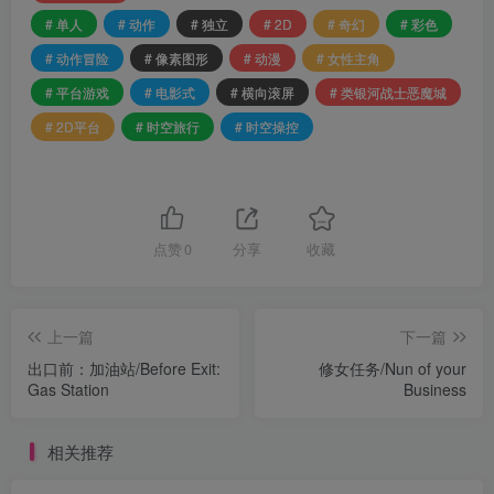
# 单人
# 动作
# 独立
# 2D
# 奇幻
# 彩色
# 动作冒险
# 像素图形
# 动漫
# 女性主角
# 平台游戏
# 电影式
# 横向滚屏
# 类银河战士恶魔城
# 2D平台
# 时空旅行
# 时空操控
点赞
0
分享
收藏
上一篇
下一篇
出口前：加油站/Before Exit:
修女任务/Nun of your
Gas Station
Business
相关推荐